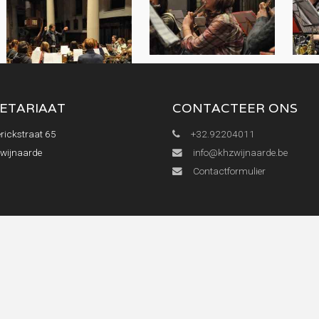
ETARIAAT
CONTACTEER ONS
rickstraat 65
+32.92204011
Zwijnaarde
info@khzwijnaarde.be
Contactformulier