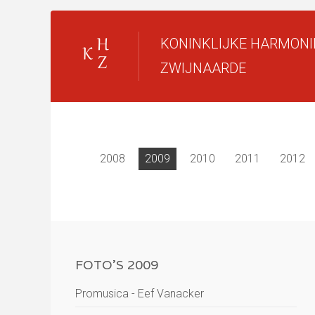
KONINKLIJKE HARMONI
ZWIJNAARDE
2008
2009
2010
2011
2012
FOTO'S 2009
Promusica - Eef Vanacker