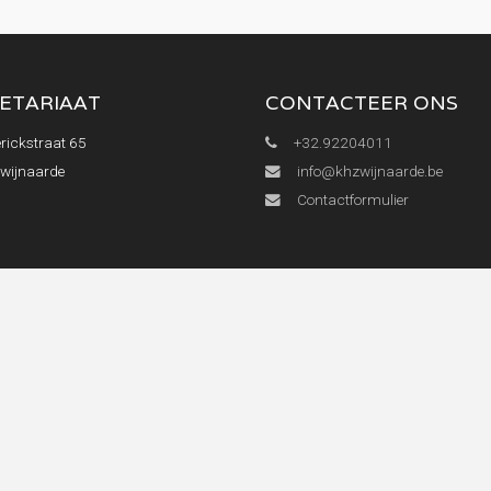
ETARIAAT
CONTACTEER ONS
rickstraat 65
+32.92204011
Zwijnaarde
info@khzwijnaarde.be
Contactformulier