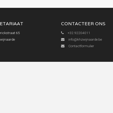
ETARIAAT
CONTACTEER ONS
rickstraat 65
+32.92204011
Zwijnaarde
info@khzwijnaarde.be
Contactformulier