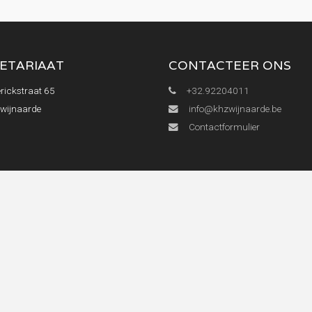
ETARIAAT
CONTACTEER ONS
rickstraat 65
+32.92204011
Zwijnaarde
info@khzwijnaarde.be
Contactformulier