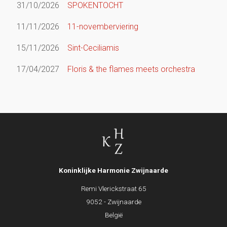
31/10/2026
SPOKENTOCHT
11/11/2026
11-novemberviering
15/11/2026
Sint-Ceciliamis
17/04/2027
Floris & the flames meets orchestra
Koninklijke Harmonie Zwijnaarde
Remi Vlerickstraat 65
9052 - Zwijnaarde
België